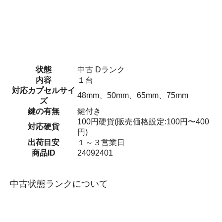
状態
中古 Dランク
内容
１台
対応カプセルサイ
48mm、50mm、65mm、75mm
ズ
鍵の有無
鍵付き
100円硬貨(販売価格設定:100円〜400
対応硬貨
円)
出荷目安
１～３営業日
商品ID
24092401
中古状態ランクについて