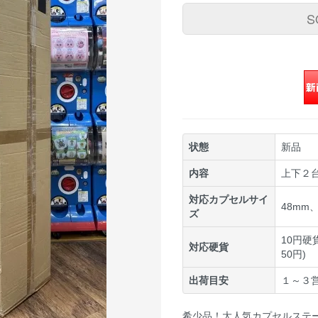
S
状態
新品
内容
上下２
対応カプセルサイ
48mm
ズ
10円硬
対応硬貨
50円)
出荷目安
１～３
希少品！大人気カプセルステ