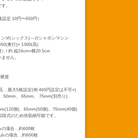
です。
設定:10円〜550円）
ンⅥ(シックス) --ガシャポンマシン
50(奥行)× 1300(高)
約 縦24cm×横20.5cm
いません。
円硬貨
円
…最大5枚設定(例.460円設定は不可×)
50mm、 65mm、 75mm(別売り)
(120個)、65mm(50個)、75mm(40個)
2段式のため倍収納可能です。
みの場合…約600枚
…約600枚