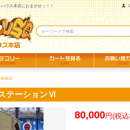
ルハウス本店におまかせッ！！
体(新品)
ステーションⅥ
80,000
円(税込8