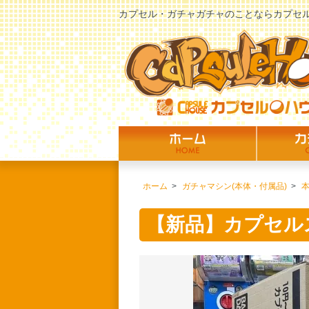
カプセル・ガチャガチャのことならカプセ
ホーム
>
ガチャマシン(本体・付属品)
>
本
【新品】カプセル