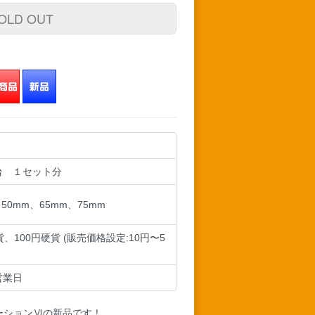
OLD OUT
台 １セット分
、50mm、65mm、75mm
貨、100円硬貨
(販売価格設定:10円〜5
営業日
ーションⅥの新品です！