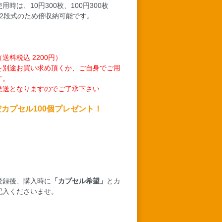
300枚、100円300枚
2段式のため倍収納可能です。
料税込 2200円）
を別途お買い求め頂くか、ご自身でご用
す。
発送となりますのでご了承下さい
空カプセル100個プレゼント！
）
登録後、購入時に
「カプセル希望」
とカ
記入くださいませ。