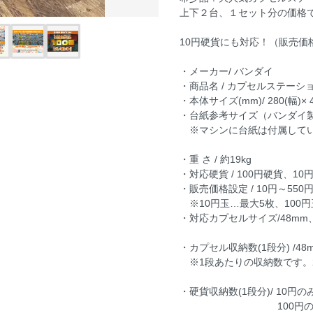
上下２台、１セット分の価格
10円硬貨にも対応！（販売価格
・メーカー/ バンダイ
・商品名 / カプセルステーショ
・本体サイズ(mm)/ 280(幅)× 4
・台紙参考サイズ（バンダイ製）/ 
※マシンに台紙は付属して
・重 さ / 約19kg
・対応硬貨 / 100円硬貨、10
・販売価格設定 / 10円～550
※10円玉…最大5枚、100円玉
・対応カプセルサイズ/48mm、 
・カプセル収納数(1段分) /48mm
※1段あたりの収納数です。
・硬貨収納数(1段分)/ 10円の
100円のみの場合