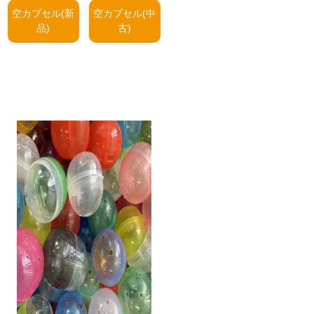
空カプセル(新
空カプセル(中
品)
古)